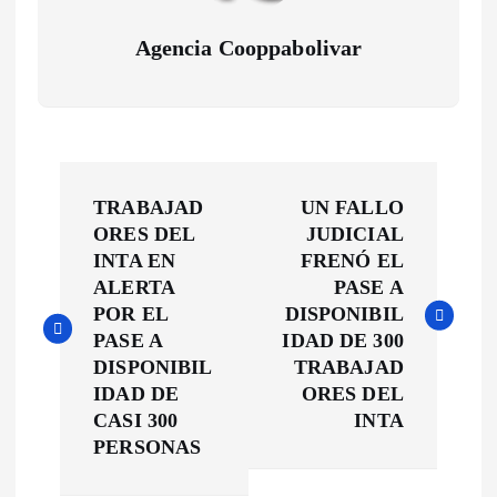
Agencia Cooppabolivar
N
TRABAJAD
UN FALLO
a
ORES DEL
JUDICIAL
INTA EN
FRENÓ EL
v
ALERTA
PASE A
POR EL
DISPONIBIL
e
PASE A
IDAD DE 300
DISPONIBIL
TRABAJAD
g
IDAD DE
ORES DEL
CASI 300
INTA
a
PERSONAS