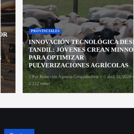
PROVINCIALES
INNOVACIÓN TECNOLÓGICA DESDE
TANDIL: JÓVENES CREAN MINNOW
PARA OPTIMIZAR
PULVERIZACIONES AGRÍCOLAS
Por
Redacción Agencia Cooppabolivar
abril 11, 2026
312 views