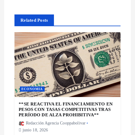
c
i
Related Posts
ó
n
d
e
e
ECONOMIA
n
**SE REACTIVA EL FINANCIAMIENTO EN
PESOS CON TASAS COMPETITIVAS TRAS
PERÍODO DE ALZA PROHIBITIVA**
t
Redacción Agencia Cooppabolivar
junio 18, 2026