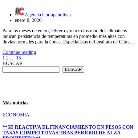
Agencia Cooppabolivar
enero 8, 2026
Para los meses de enero, febrero y marzo los modelos climáticos
indican persistencia de temperaturas en promedio más altas con
lluvias normales para la época. Especialistas del Instituto de Clima…
Continue reading
Paginación
1
2
…
15
BUSCAR
de
BUSCAR
entradas
Más noticias
ECONOMIA
**SE REACTIVA EL FINANCIAMIENTO EN PESOS CON
TASAS COMPETITIVAS TRAS PERÍODO DE ALZA