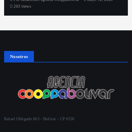
203 views
Nosotros
Rafael Obligado 663 - Bolívar - CP 6550