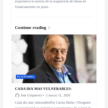
expectativa la noticia de la reaparición de líneas de
a
financiamiento en pesos…
s
Continue reading
ECONOMIA
CADA DIA MAS VULNERABLES-
Jose Umpierrez
marzo 11, 2026
Cada día más vulnerablesPor Carlos Heller | Dirigente
cooperativistaLos próximos vencimientos de capital de