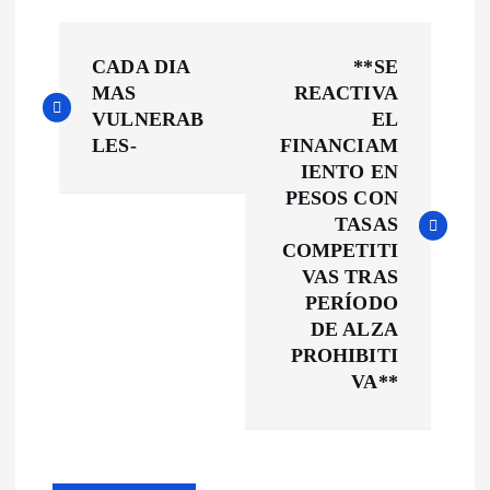
N
CADA DIA
**SE
a
MAS
REACTIVA
VULNERAB
EL
v
LES-
FINANCIAM
IENTO EN
e
PESOS CON
TASAS
g
COMPETITI
VAS TRAS
a
PERÍODO
DE ALZA
c
PROHIBITI
VA**
i
ó