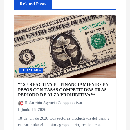
Related Posts
n
d
e
e
n
ECONOMIA
t
**SE REACTIVA EL FINANCIAMIENTO EN
PESOS CON TASAS COMPETITIVAS TRAS
r
PERÍODO DE ALZA PROHIBITIVA**
Redacción Agencia Cooppabolivar
a
junio 18, 2026
18 de jun de 2026 Los sectores productivos del país, y
d
en particular el ámbito agropecuario, reciben con