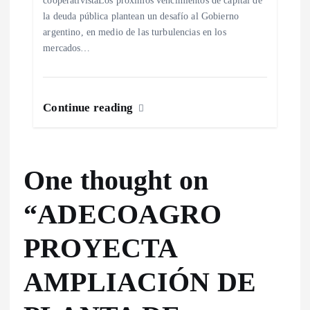
la deuda pública plantean un desafío al Gobierno
argentino, en medio de las turbulencias en los
mercados…
Continue reading
One thought on
“
ADECOAGRO
PROYECTA
AMPLIACIÓN DE