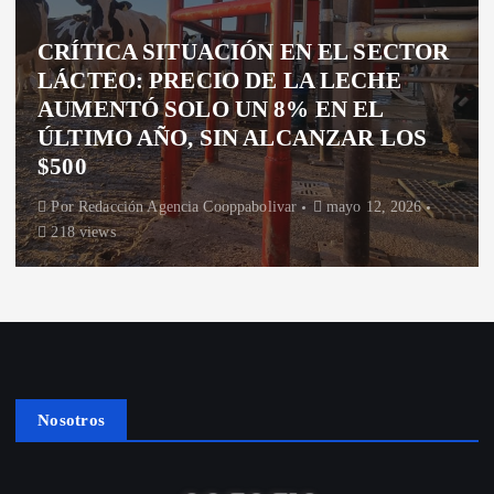
PROVINCIALES
CIÓN EN EL SECTOR
INNOVACIÓN T
IO DE LA LECHE
TANDIL: JÓVE
 UN 8% EN EL
PARA OPTIMIZ
SIN ALCANZAR LOS
PULVERIZACIO
ooppabolivar
mayo 12, 2026
Por
Redacción Agencia Co
315 views
Nosotros