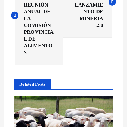
v
REUNIÓN
LANZAMIE
e
ANUAL DE
NTO DE
LA
MINERÍA
g
COMISIÓN
2.0
PROVINCIA
a
L DE
ALIMENTO
c
S
i
ó
Related Posts
n
d
e