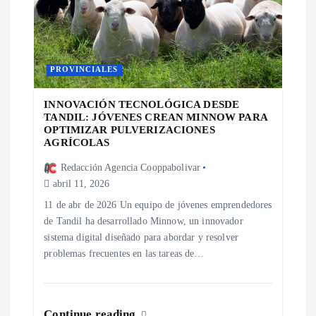
e
n
PROVINCIALES
t
INNOVACIÓN TECNOLÓGICA DESDE
TANDIL: JÓVENES CREAN MINNOW PARA
r
OPTIMIZAR PULVERIZACIONES
AGRÍCOLAS
a
Redacción Agencia Cooppabolivar
abril 11, 2026
d
11 de abr de 2026 Un equipo de jóvenes emprendedores
de Tandil ha desarrollado Minnow, un innovador
a
sistema digital diseñado para abordar y resolver
problemas frecuentes en las tareas de…
s
Continue reading