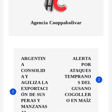
Agencia Cooppabolivar
N
ARGENTIN
ALERTA
a
A
POR
CONSOLID
ATAQUES
v
A Y
TEMPRANO
AGILIZA LA
S DEL
e
EXPORTACI
GUSANO
ÓN DE SUS
COGOLLER
g
PERAS Y
O EN MAÍZ
MANZANAS