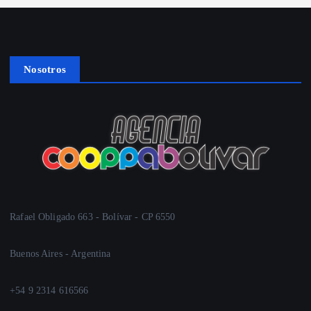
Nosotros
Rafael Obligado 663 - Bolívar - CP 6550
Buenos Aires - Argentina
+54 9 2314 616566