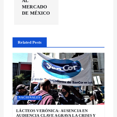
a
AL
MERCADO
c
DE MÉXICO
i
ó
Related Posts
n
d
e
e
NACIONALES
n
LÁCTEOS VERÓNICA: AUSENCIA EN
AUDIENCIA CLAVE AGRAVA LA CRISIS Y