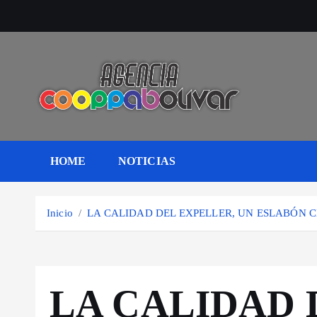
S
a
l
t
a
r
a
l
HOME
NOTICIAS
c
o
n
Inicio
LA CALIDAD DEL EXPELLER, UN ESLABÓN C
t
e
n
i
LA CALIDAD 
d
o