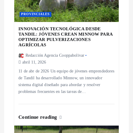
e
PROVINCIALES
n
INNOVACIÓN TECNOLÓGICA DESDE
TANDIL: JÓVENES CREAN MINNOW PARA
t
OPTIMIZAR PULVERIZACIONES
AGRÍCOLAS
r
Redacción Agencia Cooppabolivar
abril 11, 2026
a
11 de abr de 2026 Un equipo de jóvenes emprendedores
de Tandil ha desarrollado Minnow, un innovador
d
sistema digital diseñado para abordar y resolver
problemas frecuentes en las tareas de…
a
s
Continue reading