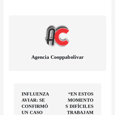
Agencia Cooppabolivar
N
INFLUENZA
“EN ESTOS
a
AVIAR: SE
MOMENTO
CONFIRMÓ
S DIFÍCILES
v
UN CASO
TRABAJAM