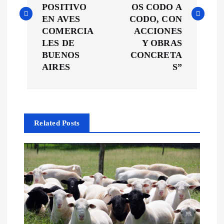
POSITIVO
OS CODO A
e
EN AVES
CODO, CON
COMERCIA
ACCIONES
g
LES DE
Y OBRAS
BUENOS
CONCRETA
a
AIRES
S”
c
i
Related Posts
ó
n
d
e