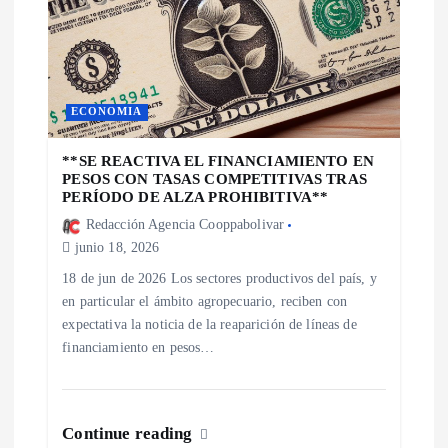
d
e
e
ECONOMIA
n
**SE REACTIVA EL FINANCIAMIENTO EN
PESOS CON TASAS COMPETITIVAS TRAS
t
PERÍODO DE ALZA PROHIBITIVA**
Redacción Agencia Cooppabolivar
r
junio 18, 2026
18 de jun de 2026 Los sectores productivos del país, y
a
en particular el ámbito agropecuario, reciben con
expectativa la noticia de la reaparición de líneas de
d
financiamiento en pesos…
a
s
Continue reading