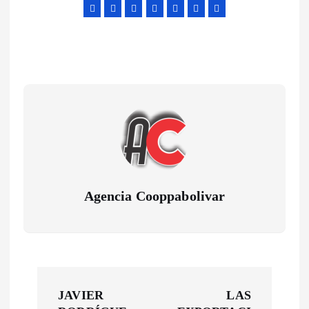
Agencia Cooppabolivar
N
JAVIER
LAS