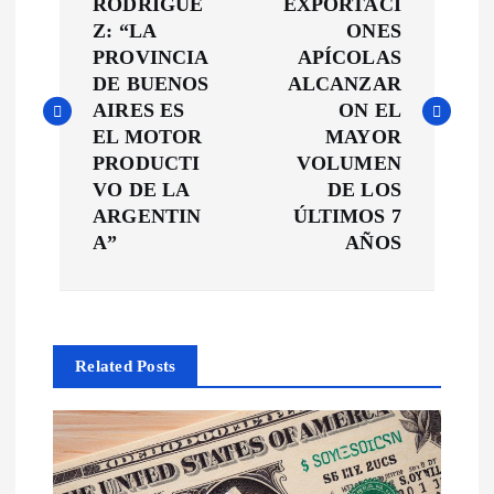
a
RODRÍGUE
EXPORTACI
Z: “LA
ONES
v
PROVINCIA
APÍCOLAS
DE BUENOS
ALCANZAR
e
AIRES ES
ON EL
EL MOTOR
MAYOR
g
PRODUCTI
VOLUMEN
VO DE LA
DE LOS
a
ARGENTIN
ÚLTIMOS 7
A”
AÑOS
c
i
Related Posts
ó
n