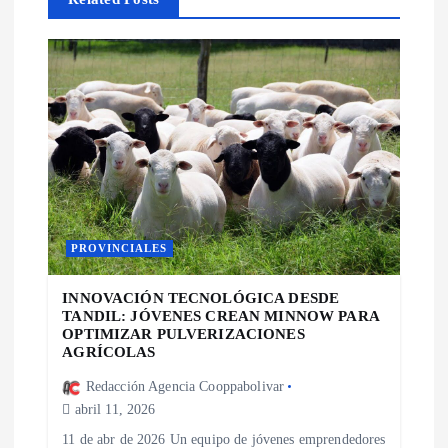
n
d
e
e
n
PROVINCIALES
t
INNOVACIÓN TECNOLÓGICA DESDE
r
TANDIL: JÓVENES CREAN MINNOW PARA
OPTIMIZAR PULVERIZACIONES
a
AGRÍCOLAS
Redacción Agencia Cooppabolivar
d
abril 11, 2026
11 de abr de 2026 Un equipo de jóvenes emprendedores