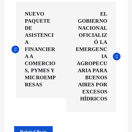
N
NUEVO
EL
a
PAQUETE
GOBIERNO
DE
NACIONAL
v
ASISTENCI
OFICIALIZ
A
Ó LA
e
FINANCIER
EMERGENC
A A
IA
g
COMERCIO
AGROPECU
S, PYMES Y
ARIA PARA
a
MICROEMP
BUENOS
RESAS
AIRES POR
c
EXCESOS
HÍDRICOS
i
ó
Related Posts