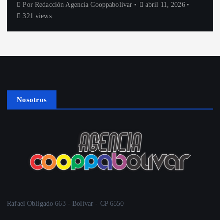
Por
Redacción Agencia Cooppabolivar
abril 11, 2026
321 views
Nosotros
Rafael Obligado 663 - Bolívar - CP 6550