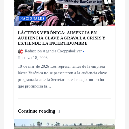
e
n
NACIONALES
t
LÁCTEOS VERÓNICA: AUSENCIA EN
AUDIENCIA CLAVE AGRAVA LA CRISIS Y
EXTIENDE LA INCERTIDUMBRE
r
Redacción Agencia Cooppabolivar
marzo 18, 2026
a
18 de mar de 2026 Los representantes de la empresa
láctea Verónica no se presentaron a la audiencia clave
d
programada ante la Secretaría de Trabajo, un hecho
que profundiza la…
a
s
Continue reading