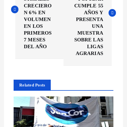
e
CRECIERO
CUMPLE 55
N 6% EN
AÑOS Y
g
VOLUMEN
PRESENTA
EN LOS
UNA
a
PRIMEROS
MUESTRA
7 MESES
SOBRE LAS
c
DEL AÑO
LIGAS
AGRARIAS
i
ó
Related Posts
n
d
e