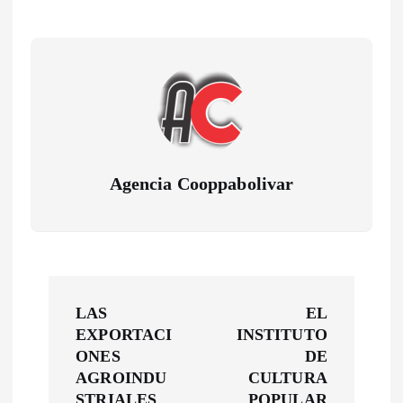
Agencia Cooppabolivar
N
LAS
EL
a
EXPORTACI
INSTITUTO
ONES
DE
v
AGROINDU
CULTURA
STRIALES
POPULAR