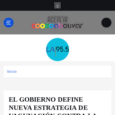
S
a
l
t
a
r
a
l
c
o
n
t
Inicio
e
n
i
d
o
EL GOBIERNO DEFINE
NUEVA ESTRATEGIA DE