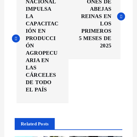
NACIONAL
ONES DE
v
IMPULSA
ABEJAS
LA
REINAS EN
e
CAPACITAC
LOS
IÓN EN
PRIMEROS
g
PRODUCCI
5 MESES DE
ÓN
2025
a
AGROPECU
ARIA EN
c
LAS
CÁRCELES
DE TODO
i
EL PAÍS
ó
n
Related Posts
d