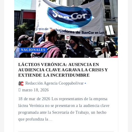
e
e
n
t
NACIONALES
r
LÁCTEOS VERÓNICA: AUSENCIA EN
AUDIENCIA CLAVE AGRAVA LA CRISIS Y
EXTIENDE LA INCERTIDUMBRE
a
Redacción Agencia Cooppabolivar
marzo 18, 2026
d
18 de mar de 2026 Los representantes de la empresa
láctea Verónica no se presentaron a la audiencia clave
a
programada ante la Secretaría de Trabajo, un hecho
que profundiza la…
s