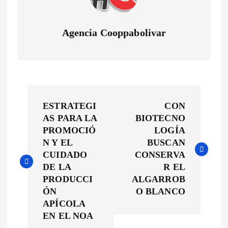
Agencia Cooppabolivar
N
ESTRATEGI
CON
a
AS PARA LA
BIOTECNO
PROMOCIÓ
LOGÍA
v
N Y EL
BUSCAN
CUIDADO
CONSERVA
e
DE LA
R EL
PRODUCCI
ALGARROB
g
ÓN
O BLANCO
APÍCOLA
a
EN EL NOA