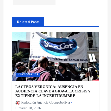
c
i
Related Posts
ó
n
d
e
NACIONALES
e
LÁCTEOS VERÓNICA: AUSENCIA EN
n
AUDIENCIA CLAVE AGRAVA LA CRISIS Y
EXTIENDE LA INCERTIDUMBRE
Redacción Agencia Cooppabolivar
t
marzo 18, 2026