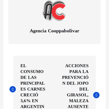
Agencia Cooppabolivar
N
EL
ACCIONES
a
CONSUMO
PARA LA
DE LAS
PREVENCIÓ
v
PRINCIPAL
N DEL JOPO
ES CARNES
DEL
e
CRECIÓ
GIRASOL,
3,6% EN
MALEZA
g
ARGENTIN
AUSENTE