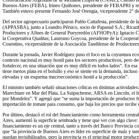
Buenos Aires (FEBA), Irineo Quiñones, presidente de FEBAPRI y refere
También estuvo presente Fernando José Orengia, vicepresidente 2° de 
Del sector agropecuario participaron Pablo Cattafesta, presidente de
(APPASBA), junto a Leandro Pérsico, socio de Papasud S.A.; Ricardo 
Productores y Afines de General Pueyrredón (AFHOPyA); Ignacio Cas
la Cooperativa Qualitas; Laureano Goycoa, presidente de la Cooper
Cosentino, vicepresidente de la Asociación Tandilense de Producto
Durante la jornada, Javier Rodríguez puso el foco en la coyuntura e
contexto nacional es muy hostil para los sectores productivos, pero d
fortalecer, en una situación que es muy difícil en todos lados”. En esa
tiene menos plata en el bolsillo y eso se siente en la demanda, incluso
elevadas y un esquema macroeconómico hostil a la producción”.
El ministro también señaló situaciones críticas en distintas actividad
Marechiare en Mar del Plata, La Suipachense, ARSA en Lincoln, el f
por Mondelez”. Y agregó que “se suma la importación de productos fr
importación de tomate para consumo, que baja los precios que recibe 
Por último, destacó el rol del financiamiento como herramienta centra
Aires, aumentó la superficie sembrada y tiene que ver con algo clave: e
financiamiento es un eje central, tanto a través del Banco Provincia c
que “la provincia de Buenos Aires es líder en superficie de maíz y tam
quedan invisibilizados, pero la provincia es el principal motor product