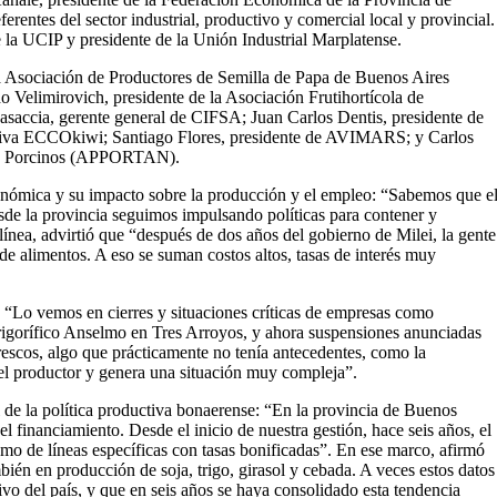
ntes del sector industrial, productivo y comercial local y provincial.
la UCIP y presidente de la Unión Industrial Marplatense.
 la Asociación de Productores de Semilla de Papa de Buenos Aires
Velimirovich, presidente de la Asociación Frutihortícola de
accia, gerente general de CIFSA; Juan Carlos Dentis, presidente de
ativa ECCOkiwi; Santiago Flores, presidente de AVIMARS; y Carlos
res Porcinos (APPORTAN).
conómica y su impacto sobre la producción y el empleo: “Sabemos que e
esde la provincia seguimos impulsando políticas para contener y
 línea, advirtió que “después de dos años del gobierno de Milei, la gente
 de alimentos. A eso se suman costos altos, tasas de interés muy
es: “Lo vemos en cierres y situaciones críticas de empresas como
rigorífico Anselmo en Tres Arroyos, y ahora suspensiones anunciadas
escos, algo que prácticamente no tenía antecedentes, como la
el productor y genera una situación muy compleja”.
l de la política productiva bonaerense: “En la provincia de Buenos
l financiamiento. Desde el inicio de nuestra gestión, hace seis años, el
omo de líneas específicas con tasas bonificadas”. En ese marco, afirmó
bién en producción de soja, trigo, girasol y cebada. A veces estos datos
ivo del país, y que en seis años se haya consolidado esta tendencia