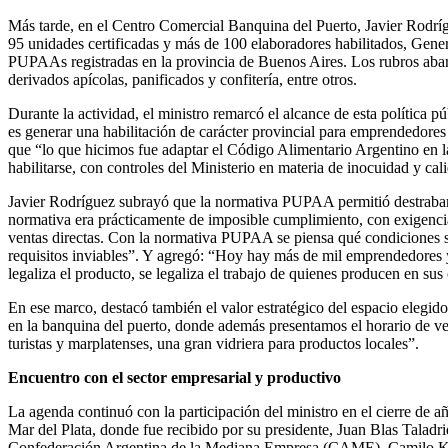
Más tarde, en el Centro Comercial Banquina del Puerto, Javier Rodrí
95 unidades certificadas y más de 100 elaboradores habilitados, Gene
PUPAAs registradas en la provincia de Buenos Aires. Los rubros abarc
derivados apícolas, panificados y confitería, entre otros.
Durante la actividad, el ministro remarcó el alcance de esta política
es generar una habilitación de carácter provincial para emprendedores
que “lo que hicimos fue adaptar el Código Alimentario Argentino en l
habilitarse, con controles del Ministerio en materia de inocuidad y c
Javier Rodríguez subrayó que la normativa PUPAA permitió destrabar b
normativa era prácticamente de imposible cumplimiento, con exigencia
ventas directas. Con la normativa PUPAA se piensa qué condiciones son
requisitos inviables”. Y agregó: “Hoy hay más de mil emprendedores
legaliza el producto, se legaliza el trabajo de quienes producen en sus
En ese marco, destacó también el valor estratégico del espacio elegid
en la banquina del puerto, donde además presentamos el horario de v
turistas y marplatenses, una gran vidriera para productos locales”.
Encuentro con el sector empresarial y productivo
La agenda continuó con la participación del ministro en el cierre de 
Mar del Plata, donde fue recibido por su presidente, Juan Blas Taladr
Confederación Argentina de la Mediana Empresa (CAME), Camilo Kah