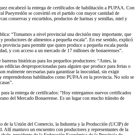
guez encabezó la entrega de certificados de habilitación a PUPAA. Con
ral Pueyrredón se convirtió en el partido con mayor cantidad de
an conservas y encurtidos, productos de harinas y semillas, miel y
 pública: “Tomamos a nivel provincial una decisión muy importante, que
 y productores de alimentos a pequeña escala”. En ese sentido, explicó
a provincia para permitir que quien produce a pequeña escala pueda
alidad, y con acceso a un mercado de 17 millones de bonaerenses”.
arreras históricas para los pequeños productores: “Antes, la
s edilicias desproporcionadas para alguien que produce para ferias o
 realmente necesarias para garantizar la inocuidad, sin exigir
 y emprendedoras habilitados como PUPAA en la provincia. No solo se
 casas”.
o para la entrega de certificados: “Hoy entregamos nuevos certificados
erano del Mercado Bonaerense. Es un lugar con mucho tránsito de
año de la Unión del Comercio, la Industria y la Producción (UCIP) de
id. Allí mantuvo un encuentro con productores y representantes de la
ale, presidente de la Federación Económica de la Provincia de