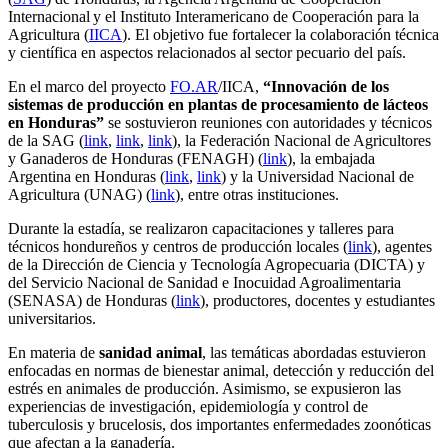
Internacional y el Instituto Interamericano de Cooperación para la
Agricultura (
IICA
). El objetivo fue fortalecer la colaboración técnica
y científica en aspectos relacionados al sector pecuario del país.
En el marco del proyecto
FO.AR
/IICA,
“Innovación de los
sistemas de producción en plantas de procesamiento de lácteos
en Honduras”
se sostuvieron reuniones con autoridades y técnicos
de la SAG (
link
,
link
,
link
), la Federación Nacional de Agricultores
y Ganaderos de Honduras (FENAGH) (
link
), la embajada
Argentina en Honduras (
link
,
link
) y la Universidad Nacional de
Agricultura (UNAG) (
link
), entre otras instituciones.
Durante la estadía, se realizaron capacitaciones y talleres para
técnicos hondureños y centros de producción locales (
link
), agentes
de la Dirección de Ciencia y Tecnología Agropecuaria (DICTA) y
del Servicio Nacional de Sanidad e Inocuidad Agroalimentaria
(SENASA) de Honduras (
link
), productores, docentes y estudiantes
universitarios.
En materia de
sanidad animal
, las temáticas abordadas estuvieron
enfocadas en normas de bienestar animal, detección y reducción del
estrés en animales de producción. Asimismo, se expusieron las
experiencias de investigación, epidemiología y control de
tuberculosis y brucelosis, dos importantes enfermedades zoonóticas
que afectan a la ganadería.