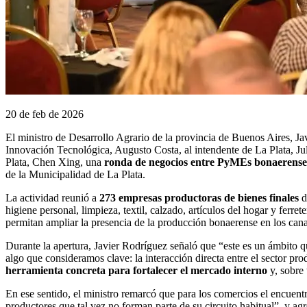
20 de feb de 2026
El ministro de Desarrollo Agrario de la provincia de Buenos Aires, Ja
Innovación Tecnológica, Augusto Costa, al intendente de La Plata, Ju
Plata, Chen Xing, una
ronda de negocios entre PyMEs bonaerenses
de la Municipalidad de La Plata.
La actividad reunió a
273 empresas productoras de bienes finales
d
higiene personal, limpieza, textil, calzado, artículos del hogar y ferrete
permitan ampliar la presencia de la producción bonaerense en los cana
Durante la apertura, Javier Rodríguez señaló que “este es un ámbito
algo que consideramos clave: la interacción directa entre el sector pro
herramienta concreta para fortalecer el mercado interno
y, sobre 
En ese sentido, el ministro remarcó que para los comercios el encuentr
productores que tal vez no forman parte de su circuito habitual”, y ag