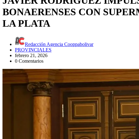
JAVIER RODRÍGUEZ IMPUL
BONAERENSES CON SUPER
LA PLATA
Redacción Agencia Cooppabolivar
PROVINCIALES
febrero 21, 2026
0 Comentarios