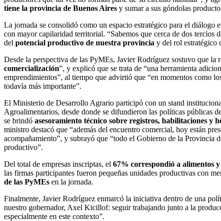
tiene la provincia de Buenos Aires
y sumar a sus góndolas productos
La jornada se consolidó como un espacio estratégico para el diálogo e
con mayor capilaridad territorial. “Sabemos que cerca de dos tercios 
del
potencial productivo de nuestra provincia
y del rol estratégico 
Desde la perspectiva de las PyMEs, Javier Rodríguez sostuvo que la 
comercialización
”, y explicó que se trata de “una herramienta adicio
emprendimientos”, al tiempo que advirtió que “en momentos como los 
todavía más importante”.
El Ministerio de Desarrollo Agrario participó con un stand institucio
Agroalimentarios, desde donde se difundieron las políticas públicas 
se brindó
asesoramiento técnico sobre registros, habilitaciones 
ministro destacó que “además del encuentro comercial, hoy están prese
acompañamiento”, y subrayó que “todo el Gobierno de la Provincia de
productivo”.
Del total de empresas inscriptas, el
67% correspondió a alimentos y
las firmas participantes fueron pequeñas unidades productivas con me
de las PyMEs
en la jornada.
Finalmente, Javier Rodríguez enmarcó la iniciativa dentro de una polít
nuestro gobernador, Axel Kicillof: seguir trabajando junto a la pro
especialmente en este contexto”.