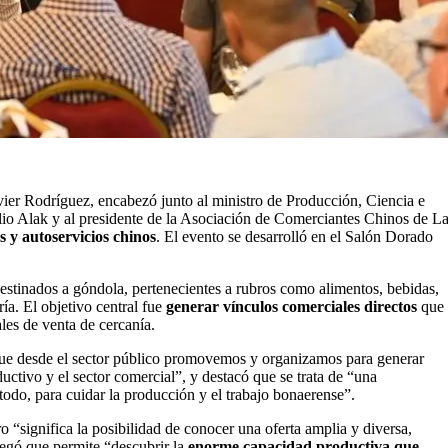
vier Rodríguez, encabezó junto al ministro de Producción, Ciencia e
lio Alak y al presidente de la Asociación de Comerciantes Chinos de L
 y autoservicios chinos
. El evento se desarrolló en el Salón Dorado
estinados a góndola, pertenecientes a rubros como alimentos, bebidas,
ría. El objetivo central fue
generar vínculos comerciales directos
que
les de venta de cercanía.
 que desde el sector público promovemos y organizamos para generar
ductivo y el sector comercial”, y destacó que se trata de “una
todo, para cuidar la producción y el trabajo bonaerense”.
o “significa la posibilidad de conocer una oferta amplia y diversa,
regó que permite “descubrir la
enorme capacidad productiva que